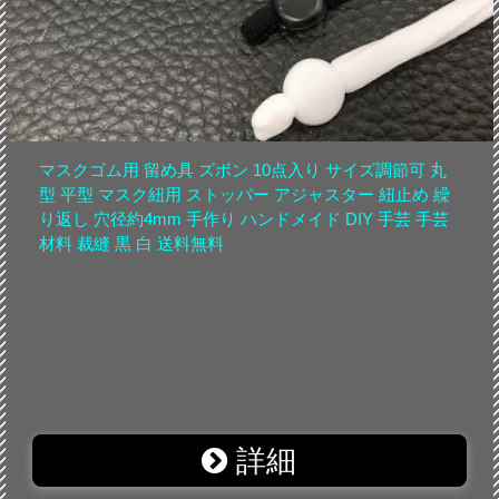
マスクゴム用 留め具 ズボン 10点入り サイズ調節可 丸
型 平型 マスク紐用 ストッパー アジャスター 紐止め 繰
り返し 穴径約4mm 手作り ハンドメイド DIY 手芸 手芸
材料 裁縫 黒 白 送料無料
詳細