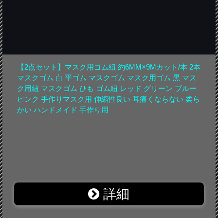
【2点セット】マスク用ゴム紐 約6MM×9Mカット/本 2本
マスクゴム 白 平ゴム マスクゴム マスク用ゴム 黒 マス
ク用紐 マスクゴム ひも ゴム紐 レッド グリーン ブルー
ピンク 手作りマスク用 伸縮性良い 耳痛くならない 柔ら
かい ハンドメイド 手作り用
詳細