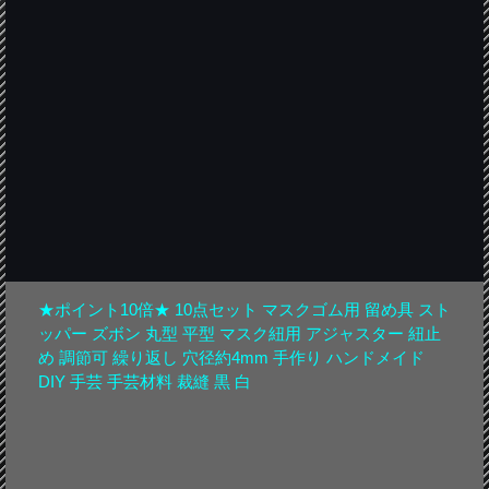
★ポイント10倍★ 10点セット マスクゴム用 留め具 スト
ッパー ズボン 丸型 平型 マスク紐用 アジャスター 紐止
め 調節可 繰り返し 穴径約4mm 手作り ハンドメイド
DIY 手芸 手芸材料 裁縫 黒 白