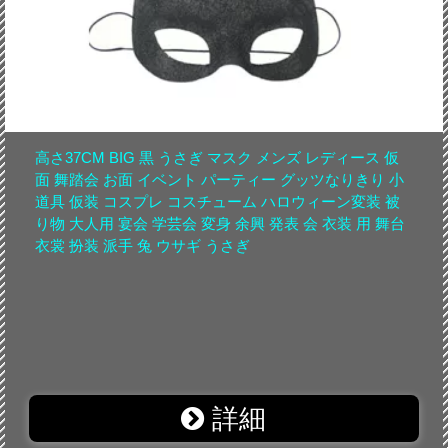
高さ37CM BIG 黒 うさぎ マスク メンズ レディース 仮
面 舞踏会 お面 イベント パーティー グッツなりきり 小
道具 仮装 コスプレ コスチューム ハロウィーン変装 被
り物 大人用 宴会 学芸会 変身 余興 発表 会 衣装 用 舞台
衣裳 扮装 派手 兔 ウサギ うさぎ
詳細