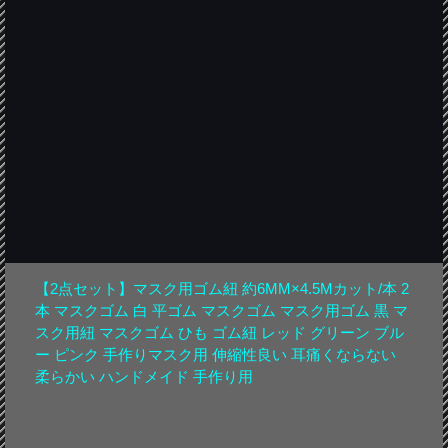
【2点セット】マスク用ゴム紐 約6MM×4.5Mカット/本 2
本 マスクゴム 白 平ゴム マスクゴム マスク用ゴム 黒 マ
スク用紐 マスクゴム ひも ゴム紐 レッド グリーン ブル
ー ピンク 手作りマスク用 伸縮性良い 耳痛くならない
柔らかい ハンドメイド 手作り用