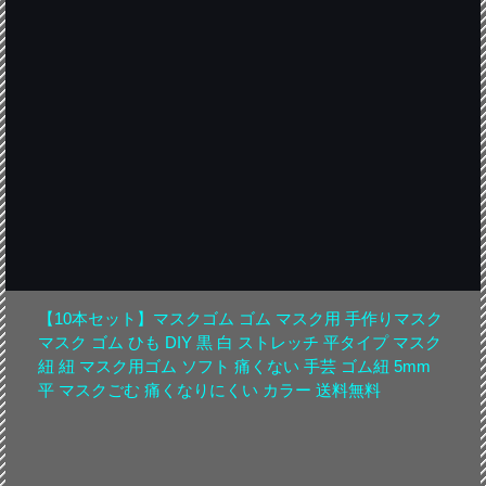
【10本セット】マスクゴム ゴム マスク用 手作りマスク
マスク ゴム ひも DIY 黒 白 ストレッチ 平タイプ マスク
紐 紐 マスク用ゴム ソフト 痛くない 手芸 ゴム紐 5mm
平 マスクごむ 痛くなりにくい カラー 送料無料