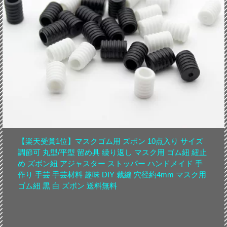
【楽天受賞1位】マスクゴム用 ズボン 10点入り サイズ
調節可 丸型/平型 留め具 繰り返し マスク用 ゴム紐 紐止
め ズボン紐 アジャスター ストッパー ハンドメイド 手
作り 手芸 手芸材料 趣味 DIY 裁縫 穴径約4mm マスク用
ゴム紐 黒 白 ズボン 送料無料