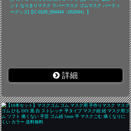
ント なりきりマスク ラバーマスク ゴムマスク パーティ
ーグッズ]【C-0109_054444（052044）】
詳細