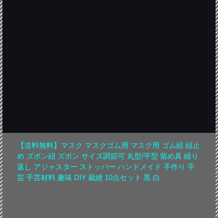
【送料無料】マスク マスクゴム用 マスク用 ゴム紐 紐止
め ズボン紐 ズボン サイズ調節可 丸型/平型 留め具 繰り
返し アジャスター ストッパー ハンドメイド 手作り 手
芸 手芸材料 趣味 DIY 裁縫 10点セット 黒 白